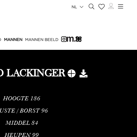
NL
D
MANNEN
MANNEN BEELD
D LACKINGER
HOOGTE
186
USTE / BORST
96
MIDDEL
84
HEUPEN
99