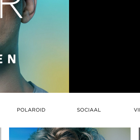
Wieland Lackinger is een fotomo
POLAROID
SOCIAAL
VI