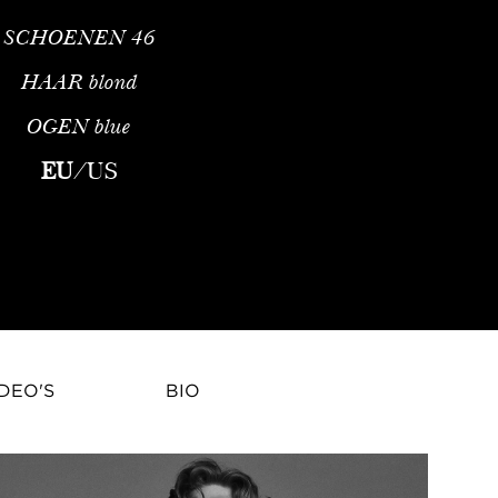
SCHOENEN
46
HAAR
blond
OGEN
blue
del, acteur en neurowetenschapper. Hij werd in oktober 1994 in 
EU
/
US
DEO'S
BIO