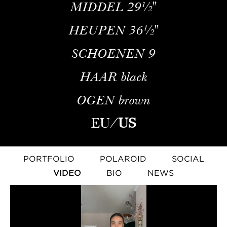
MIDDEL
29½''
HEUPEN
36½''
SCHOENEN
9
HAAR
black
OGEN
brown
EU
/
US
PORTFOLIO
POLAROID
SOCIAL
VIDEO
BIO
NEWS