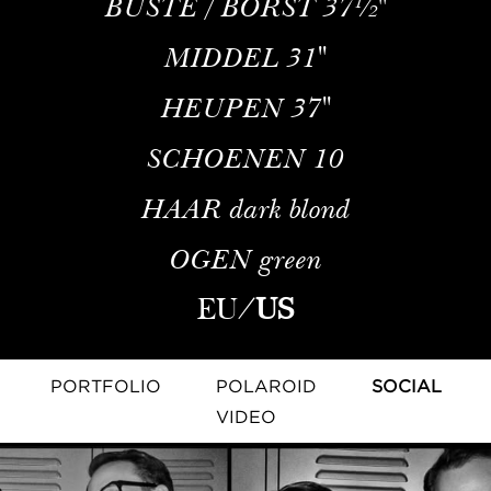
BUSTE / BORST
37½''
MIDDEL
31''
HEUPEN
37''
SCHOENEN
10
HAAR
dark blond
OGEN
green
EU
/
US
PORTFOLIO
POLAROID
SOCIAL
VIDEO