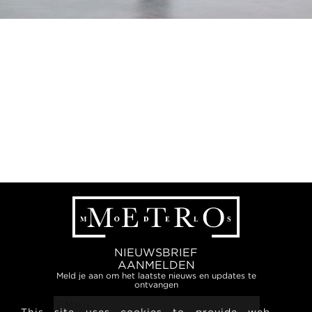
NIEUWSBRIEF
AANMELDEN
Meld je aan om het laatste nieuws en updates te
ontvangen
This site uses cookies to provide web