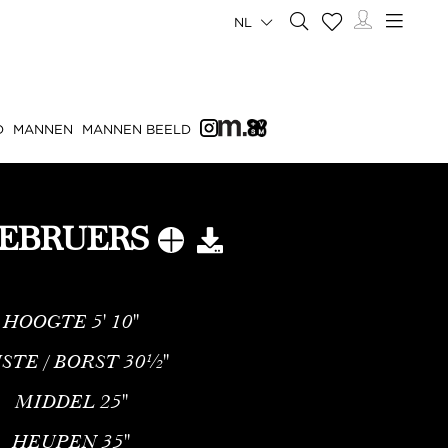
NL
D
MANNEN
MANNEN BEELD
GEBRUERS
HOOGTE
5' 10''
STE / BORST
30½''
MIDDEL
25''
HEUPEN
35''