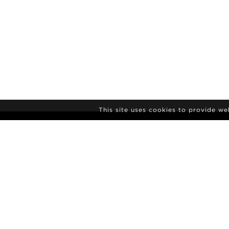
This site uses cookies to provide w
NIEUWSBRIEF
AANMELDEN
AGENTSCHAP
NIEUWS
CONTACT
MODEL POL
ALGEMENE VOORWAARDEN
CULTUUR