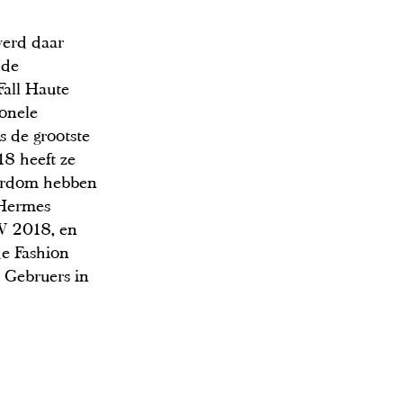
werd daar
 de
Fall Haute
ionele
s de grootste
8 heeft ze
tardom hebben
 Hermes
W 2018, en
de Fashion
o Gebruers in