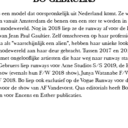
s een model dat oorspronkelijk uit Nederland komt. Ze 
m vanuit Amsterdam de benen om een ster te worden in
 modewereld. Nog in 2018 liep ze de runway af voor de 
an Jean Paul Gaultier. Zelf omschreven op haar profess
 als "waarschijnlijk een alien", hebben haar unieke look
odewereld aan haar deur gebracht. Tussen 2017 en 201
met ongelooflijke artiesten die haar weg naar runway s
 Gebruers liep runways voor Acne Studios S/S 2019, de
how (evenals hun F/W 2018 show), Junya Watanabe F/
2018. Bo liep ook exclusief op de Vogue Runway voor 
 voor de show van AF Vandevorst. Qua editorials heeft B
n voor Encens en Esther publicaties.