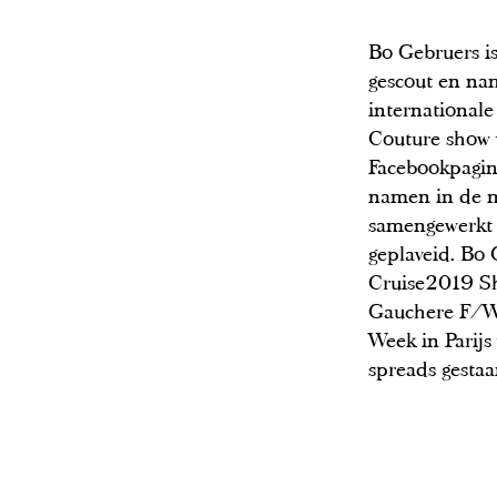
Bo Gebruers i
gescout en na
internationale
Couture show v
Facebookpagina
namen in de m
samengewerkt 
geplaveid. Bo
Cruise2019 S
Gauchere F/W 
Week in Parijs
spreads gestaa