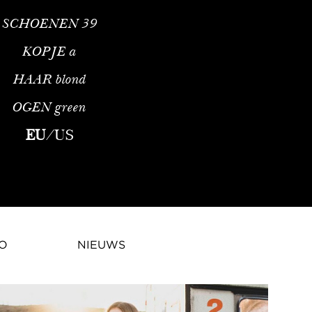
SCHOENEN
39
KOPJE
a
HAAR
blond
OGEN
green
lScandinavische Gratie Ontmoet Internationale AmbitieMathilde H
EU
/
US
IO
NIEUWS