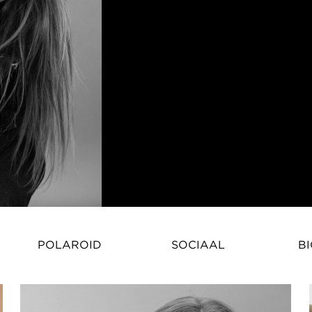
Mathilde Houe – Deens Modemode
POLAROID
SOCIAAL
B