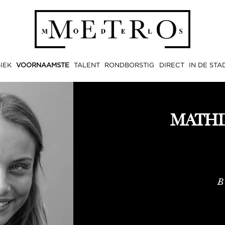
IEK
VOORNAAMSTE
TALENT
RONDBORSTIG
DIRECT
IN DE STA
MATHI
B