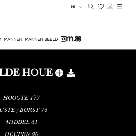
NL
D
MANNEN
MANNEN BEELD
LDE HOUE
HOOGTE
177
USTE / BORST
76
MIDDEL
61
HEUPEN
90