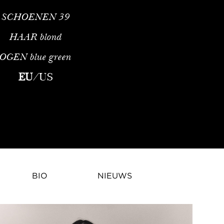
SCHOENEN
39
HAAR
blond
OGEN
blue green
naal ModemodelProfessioneel Profiel en Agentschapsvertegenwoor
EU
/
US
BIO
NIEUWS