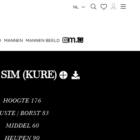
NL
D
MANNEN
MANNEN BEELD
 SIM (KURE)
HOOGTE
176
USTE / BORST
83
MIDDEL
60
HEUPEN
90