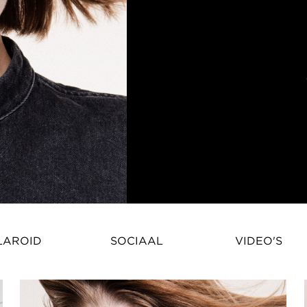
Gabija Sim (Kure) – Internatio
LAROID
SOCIAAL
VIDEO'S