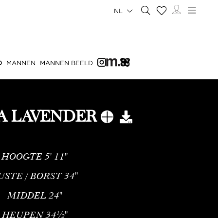
NL
D
MANNEN
MANNEN BEELD
A LAVENDER
HOOGTE
5' 11''
USTE / BORST
34''
MIDDEL
24''
HEUPEN
34½''