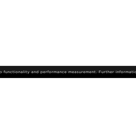
eb functionality and performance measurement. Further informati
Meld je aan om het laatste nieuws en updates te
ontvangen
WORD EEN MODEL
AROIDS
CARRIÈRE
ZOEKEN