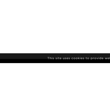
This site uses cookies to provide w
NIEUWSBRIEF
AANMELDEN
AGENTSCHAP
NIEUWS
CONTACT
MODEL POL
ALGEMENE VOORWAARDEN
CULTUUR