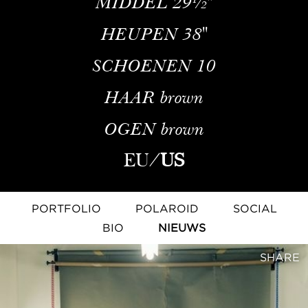
MIDDEL
29½''
HEUPEN
38''
SCHOENEN
10
HAAR
brown
OGEN
brown
EU
/
US
PORTFOLIO
POLAROID
SOCIAL
BIO
NIEUWS
SHARE