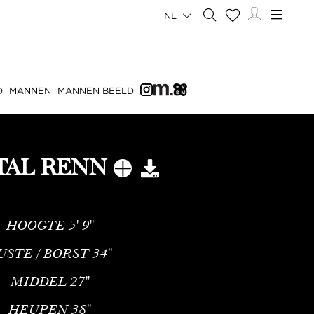
NL
D
MANNEN
MANNEN BEELD
TAL RENN
HOOGTE
5' 9''
USTE / BORST
34''
MIDDEL
27''
HEUPEN
38''