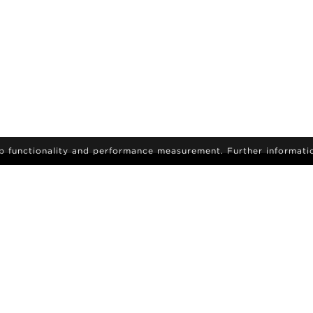
eb functionality and performance measurement. Further informati
Meld je aan om het laatste nieuws en updates te
ontvangen
WORD EEN MODEL
AROIDS
CARRIÈRE
ZOEKEN