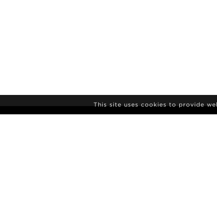
This site uses cookies to provide w
NIEUWSBRIEF
AANMELDEN
AGENTSCHAP
NIEUWS
CONTACT
MODEL POL
ALGEMENE VOORWAARDEN
CULTUUR