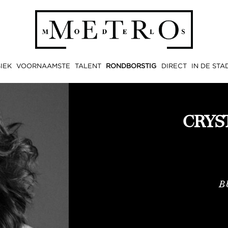
IEK
VOORNAAMSTE
TALENT
RONDBORSTIG
DIRECT
IN DE STA
CRYS
B