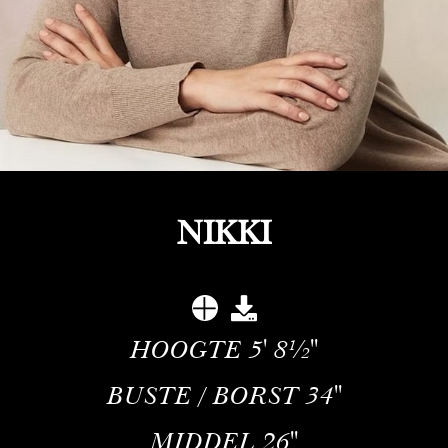
NIKKI
HOOGTE
5' 8½''
BUSTE / BORST
34''
MIDDEL
26''