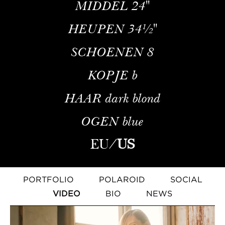
MIDDEL
24''
HEUPEN
34½''
SCHOENEN
8
KOPJE
b
HAAR
dark blond
OGEN
blue
EU
/
US
PORTFOLIO
POLAROID
SOCIAL
VIDEO
BIO
NEWS