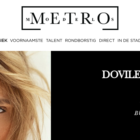
IEK
VOORNAAMSTE
TALENT
RONDBORSTIG
DIRECT
IN DE STA
DOVILE
B