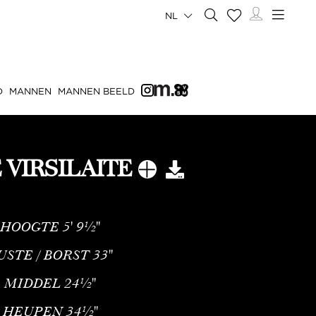
NL
D
MANNEN
MANNEN BEELD
 VIRSILAITE
HOOGTE
5' 9½''
USTE / BORST
33''
MIDDEL
24½''
HEUPEN
34½''