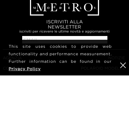
ISCRIVITI ALLA
NEWSLETTER
iscriviti per ricevere le ultime novità e aggiornamenti
This site uses cookies to provide web
functionality and performance measurement.
AGENZIA
NOTIZIE
Further information can be found in our
CONTATTI
POLAROID MODELLE
Privacy Policy
TERMINI E CONDIZIONI
CULTURA
DIVENTA UNA MODELLA
SEGUICI
CARRIERA
RICERCA
METRO Models | Haldenstrasse 46, 8045 Zurich, Switzerland
| +41765233876