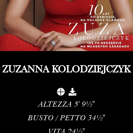
ZUZANNA KOLODZIEJCZYK
ALTEZZA
5' 9½''
BUSTO / PETTO
34½''
VITA
24½''