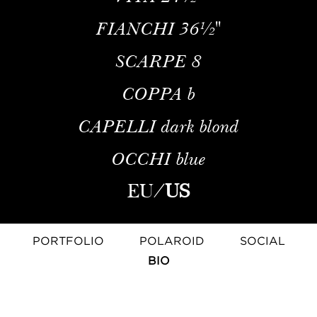
FIANCHI
36½''
SCARPE
8
COPPA
b
CAPELLI
dark blond
OCCHI
blue
EU
/
US
PORTFOLIO
POLAROID
SOCIAL
BIO