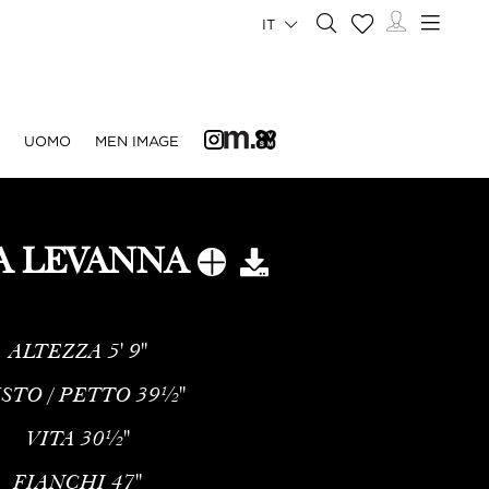
IT
UOMO
MEN IMAGE
 LEVANNA
ALTEZZA
5' 9''
STO / PETTO
39½''
VITA
30½''
FIANCHI
47''