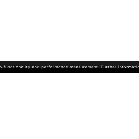
eb functionality and performance measurement. Further informati
iscriviti per ricevere le ultime novità e aggiornamenti
DIVENTA UNA MODELLA
MODELLE
CARRIERA
RICERCA