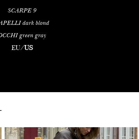
SCARPE
9
APELLI
dark blond
OCCHI
green gray
EU
/
US
L