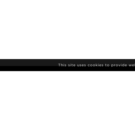
This site uses cookies to provide w
ISCRIVITI ALLA
NEWSLETTER
AGENZIA
NOTIZIE
CONTATTI
POLAROID 
TERMINI E CONDIZIONI
CULTURA