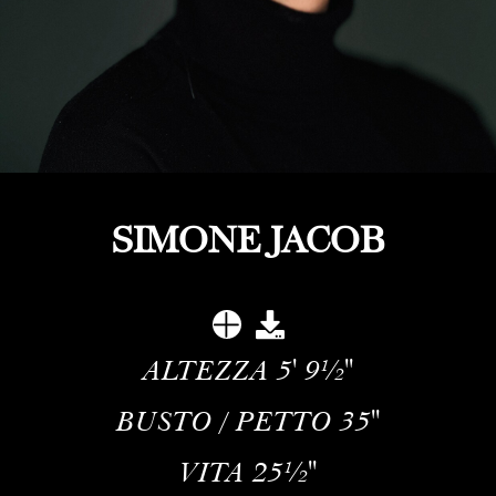
SIMONE JACOB
ALTEZZA
5' 9½''
BUSTO / PETTO
35''
VITA
25½''