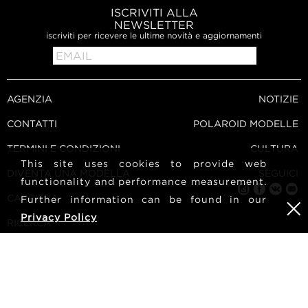
ISCRIVITI ALLA
NEWSLETTER
iscriviti per ricevere le ultime novità e aggiornamenti
AGENZIA
NOTIZIE
CONTATTI
POLAROID MODELLE
TERMINI E CONDIZIONI
CULTURA
This site uses cookies to provide web
DIVENTA UNA MODELLA
SEGUICI
functionality and performance measurement.
CARRIERA
Further information can be found in our
Privacy Policy
RICERCA
METRO Models | Haldenstrasse 46, 8045 Zurich, Switzerland
| +41765233876
mediaslide model agency software