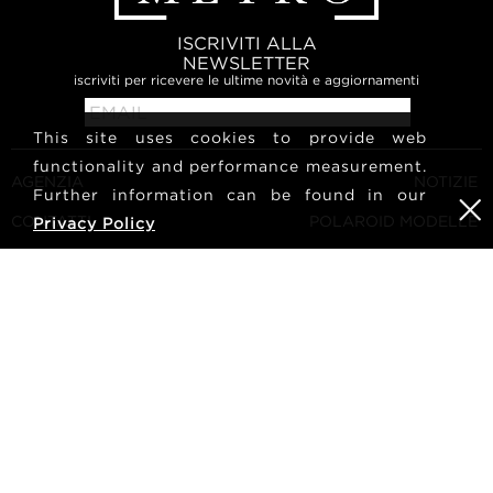
ISCRIVITI ALLA
NEWSLETTER
iscriviti per ricevere le ultime novità e aggiornamenti
This site uses cookies to provide web
functionality and performance measurement.
AGENZIA
NOTIZIE
Further information can be found in our
CONTATTI
POLAROID MODELLE
Privacy Policy
TERMINI E CONDIZIONI
CULTURA
DIVENTA UNA MODELLA
SEGUICI
CARRIERA
RICERCA
METRO Models | Haldenstrasse 46, 8045 Zurich, Switzerland
| +41765233876
mediaslide model agency software