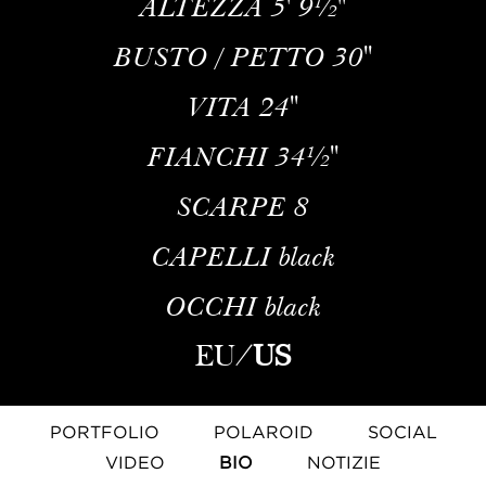
ALTEZZA
5' 9½''
BUSTO / PETTO
30''
VITA
24''
FIANCHI
34½''
SCARPE
8
CAPELLI
black
OCCHI
black
EU
/
US
PORTFOLIO
POLAROID
SOCIAL
VIDEO
BIO
NOTIZIE