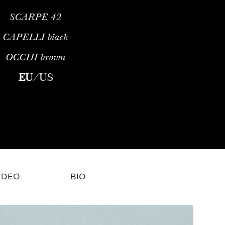
SCARPE
42
CAPELLI
black
OCCHI
brown
di etnia mista nato a Bangkok, in Thailandia. È un modello di 
EU
/
US
IDEO
BIO