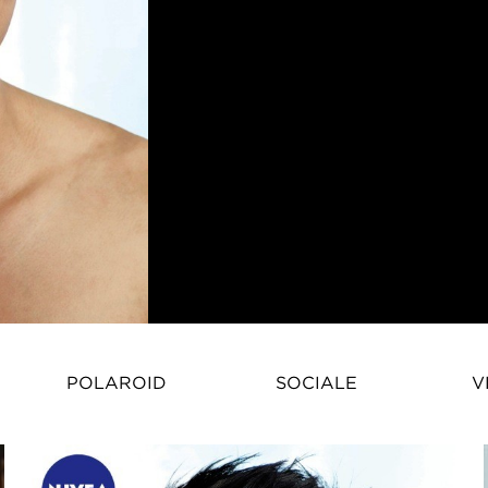
Don Chuaygee-Gehm è un modello 
POLAROID
SOCIALE
V