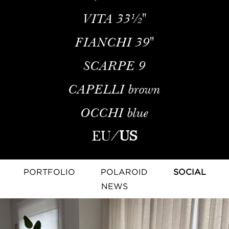
VITA
33½''
FIANCHI
39''
SCARPE
9
CAPELLI
brown
OCCHI
blue
EU
/
US
PORTFOLIO
POLAROID
SOCIAL
NEWS