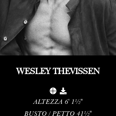
WESLEY THEVISSEN
ALTEZZA
6' 1½''
BUSTO / PETTO
41½''