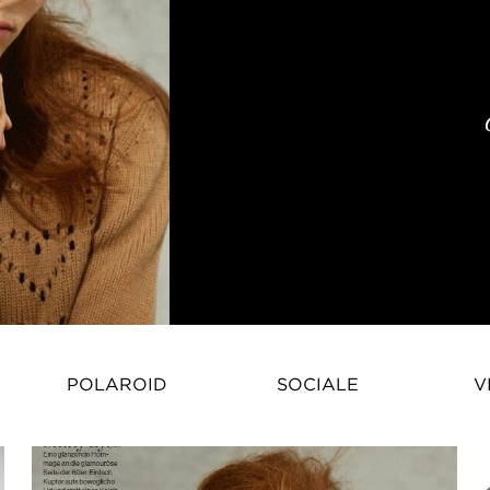
Georgie Hobday – BiografiaDagli
POLAROID
SOCIALE
V