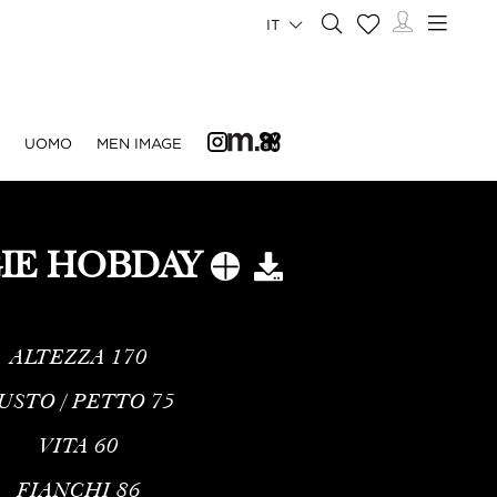
IT
UOMO
MEN IMAGE
IE HOBDAY
ALTEZZA
170
USTO / PETTO
75
VITA
60
FIANCHI
86