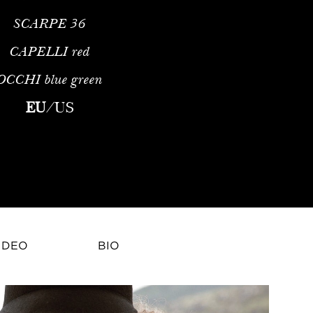
SCARPE
36
CAPELLI
red
OCCHI
blue green
 Inizi a Brighton alle Passerelle d'EuropaGeorgie Hobday è una 
EU
/
US
IDEO
BIO