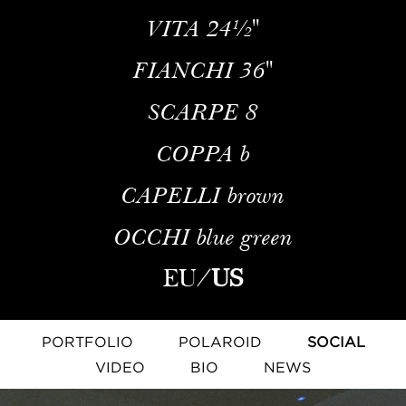
VITA
24½''
FIANCHI
36''
SCARPE
8
COPPA
b
CAPELLI
brown
OCCHI
blue green
EU
/
US
PORTFOLIO
POLAROID
SOCIAL
VIDEO
BIO
NEWS