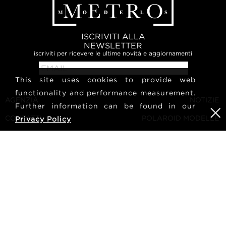
ISCRIVITI ALLA
NEWSLETTER
iscriviti per ricevere le ultime novità e aggiornamenti
This site uses cookies to provide web
functionality and performance measurement.
AGENZIA
NOTIZIE
Further information can be found in our
CONTATTI
POLAROID MODELLE
Privacy Policy
TERMINI E CONDIZIONI
CULTURA
DIVENTA UNA MODELLA
SEGUICI
CARRIERA
RICERCA
METRO Models | Haldenstrasse 46, 8045 Zurich, Switzerland
| +41765233876