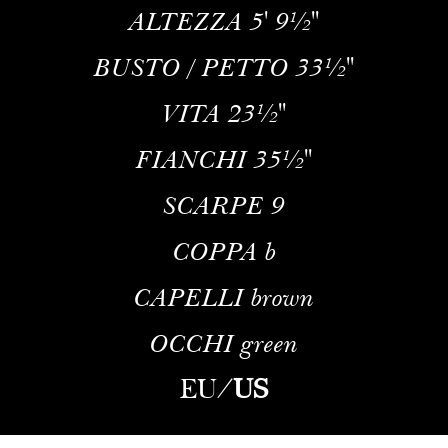
ALTEZZA
5' 9½''
BUSTO / PETTO
33½''
VITA
23½''
FIANCHI
35½''
SCARPE
9
COPPA
b
CAPELLI
brown
OCCHI
green
EU
/
US