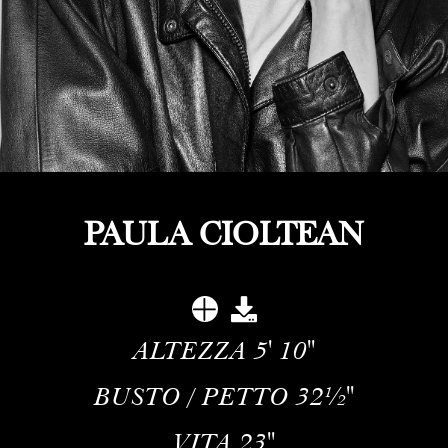
PAULA CIOLTEAN
ALTEZZA
5' 10''
BUSTO / PETTO
32½''
VITA
23''