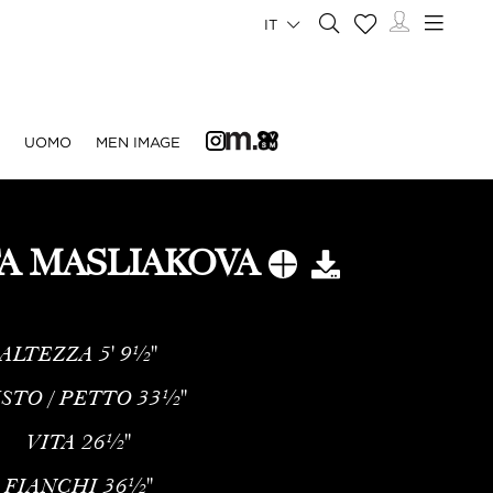
IT
UOMO
MEN IMAGE
A MASLIAKOVA
ALTEZZA
5' 9½''
STO / PETTO
33½''
VITA
26½''
FIANCHI
36½''