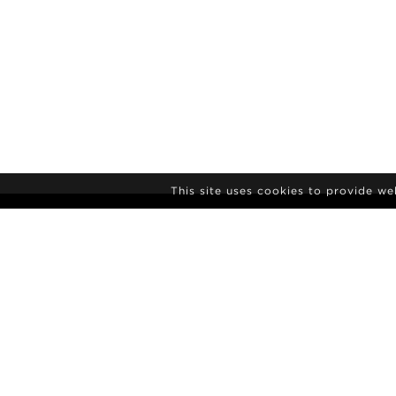
This site uses cookies to provide w
ISCRIVITI ALLA
NEWSLETTER
AGENZIA
NOTIZIE
CONTATTI
POLAROID 
TERMINI E CONDIZIONI
CULTURA