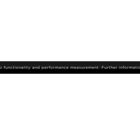
eb functionality and performance measurement. Further informati
iscriviti per ricevere le ultime novità e aggiornamenti
DIVENTA UNA MODELLA
MODELLE
CARRIERA
RICERCA