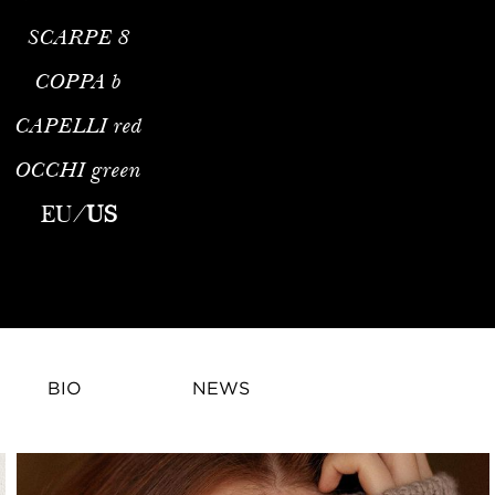
SCARPE
8
COPPA
b
CAPELLI
red
OCCHI
green
EU
/
US
BIO
NEWS