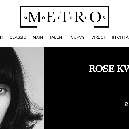
NT
CLASSIC
MAIN
TALENT
CURVY
DIRECT
IN CITTÀ
ROSE K
B