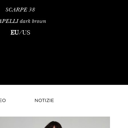
SCARPE
38
APELLI
dark brown
EU
/
US
EO
NOTIZIE