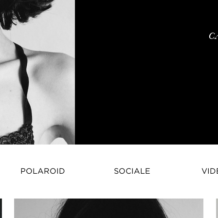
C
POLAROID
SOCIALE
VID