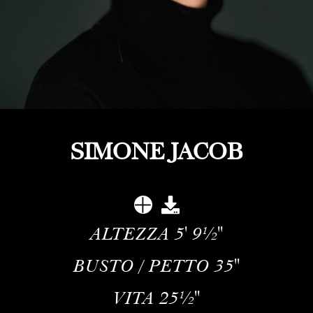
SIMONE JACOB
ALTEZZA
5' 9½''
BUSTO / PETTO
35''
VITA
25½''