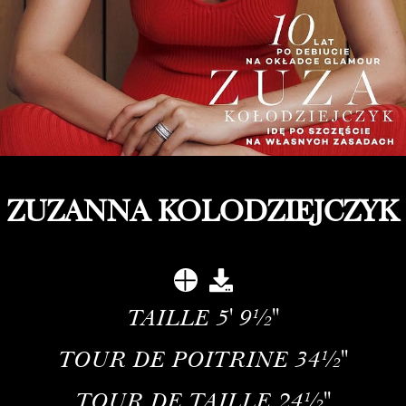
ZUZANNA KOLODZIEJCZYK
TAILLE
5' 9½''
TOUR DE POITRINE
34½''
TOUR DE TAILLE
24½''