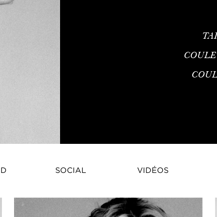
TA
COULE
COUL
Aly Turska est un mannequin ori
ID
SOCIAL
VIDÉOS