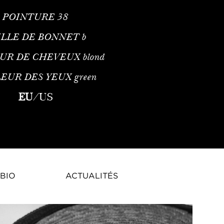
POINTURE
38
ILLE DE BONNET
b
UR DE CHEVEUX
blond
EUR DES YEUX
green
ginaire de Wroclaw, en Pologne. Lorsqu'elle était adolescente, 
EU
/
US
BIO
ACTUALITÉS