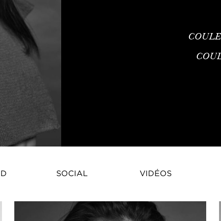
COULE
COU
Yihan Zhang est un mannequin é
ID
SOCIAL
VIDÉOS