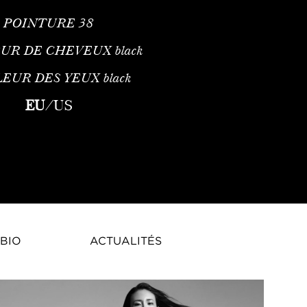
POINTURE
38
UR DE CHEVEUX
black
LEUR DES YEUX
black
mergent connu pour son look distinctif et son professionnalisme
EU
/
US
BIO
ACTUALITÉS