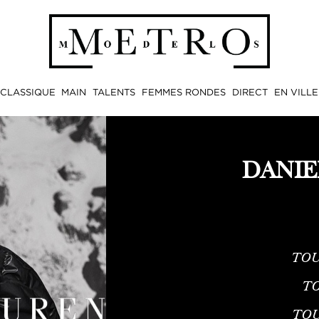
CLASSIQUE
MAIN
TALENTS
FEMMES RONDES
DIRECT
EN VILLE
DANIE
TOU
TO
TO