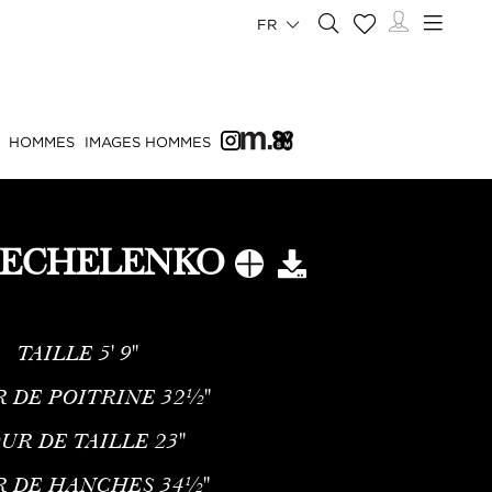
FR
HOMMES
IMAGES HOMMES
HECHELENKO
TAILLE
5' 9''
 DE POITRINE
32½''
UR DE TAILLE
23''
R DE HANCHES
34½''