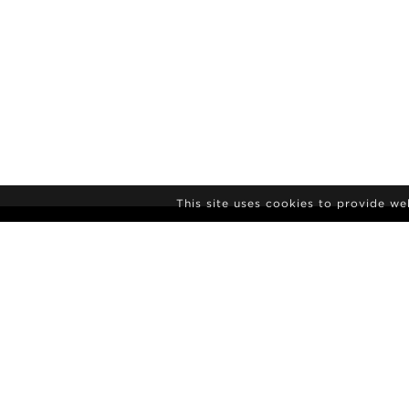
This site uses cookies to provide w
S’INSCRIRE A L
NEWSLETTER
L'Agence
Actualités
Contact
Photos de no
Conditions générales
Culture