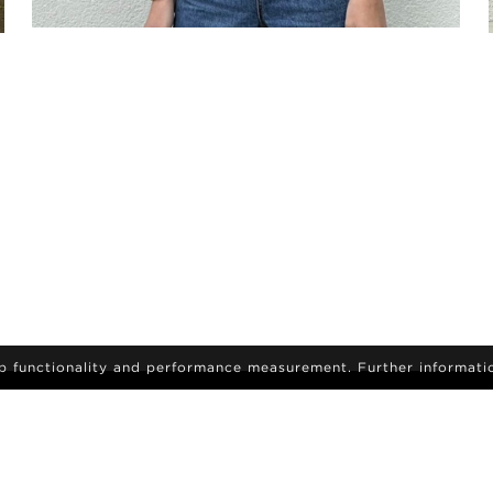
eb functionality and performance measurement. Further informati
A
inscrivez-vous pour être averti des dernières actualités