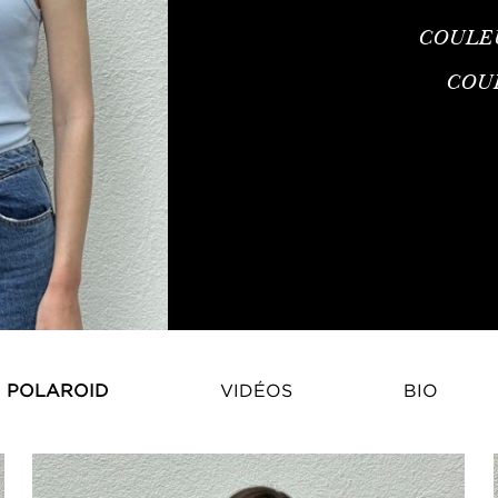
COULE
COU
Carolina Meier – Aperçu de carr
POLAROID
VIDÉOS
BIO