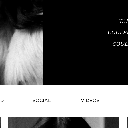
TA
COULE
COUL
Aleksandra Angielska est un man
ID
SOCIAL
VIDÉOS