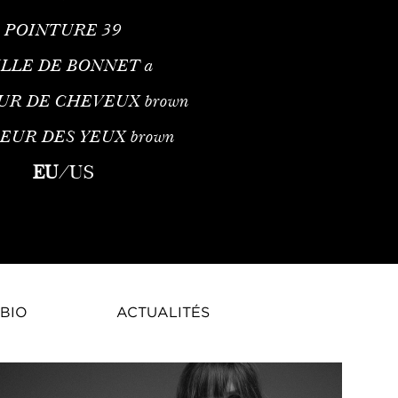
POINTURE
39
ILLE DE BONNET
a
UR DE CHEVEUX
brown
EUR DES YEUX
brown
nequin de mode international originaire de Pologne, né en 1996.
EU
/
US
BIO
ACTUALITÉS