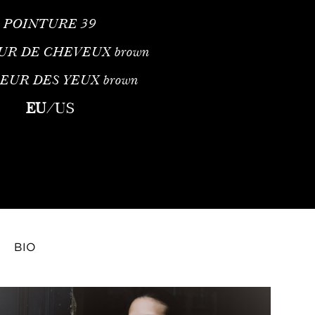
POINTURE
39
UR DE CHEVEUX
brown
EUR DES YEUX
brown
 de Mode InternationaleProfil Professionnel et Reconnaissance 
EU
/
US
BIO