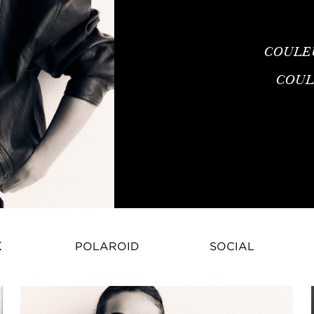
COULE
COUL
Marie Teissonniere – Mannequin
K
POLAROID
SOCIAL