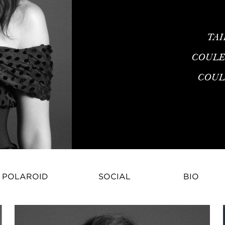
TA
COULE
COUL
Crystal Renn – Mannequin de Mo
POLAROID
SOCIAL
BIO