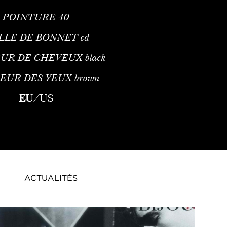
POINTURE
40
ILLE DE BONNET
cd
UR DE CHEVEUX
black
EUR DES YEUX
brown
de Américaine et AutriceJeunesse et Débuts dans le ModelingCry
EU
/
US
ACTUALITÉS