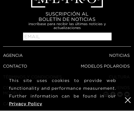
SUSCRIPCIÓN AL
BOLETÍN DE NOTICIAS
inscríbase para recibir las últimas noticias y
actualizaciones
AGENCIA
NOTICIAS
CONTACTO
MODELOS POLAROIDS
TÉRMINOS Y CONDICIONES
CULTURA
This site uses cookies to provide web
CONVIÉRTETE EN UN
SÍGUENOS
functionality and performance measurement.
MODELO
Further information can be found in our
CARRERA
Privacy Policy
BUSCAR
METRO Models | Haldenstrasse 46, 8045 Zurich, Switzerland
| +41765233876