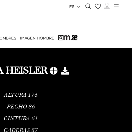
ES
OMBRES
IMAGEN HOMBRE
A HEISLER
ALTURA
176
PECHO
86
CINTURA
61
CADERAS
87