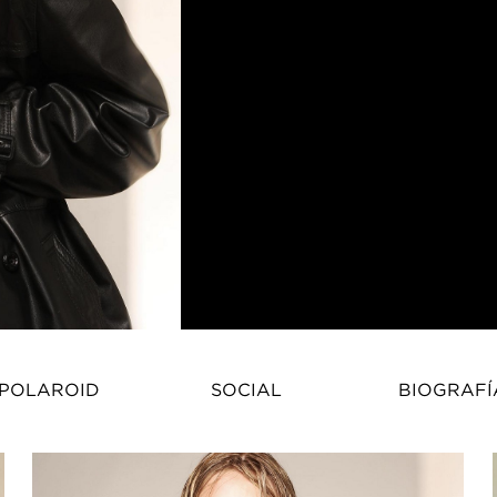
Jenna Heisler is a fashion mode
POLAROID
SOCIAL
BIOGRAFÍ