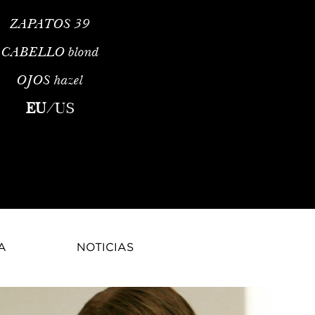
ZAPATOS
39
CABELLO
blond
OJOS
hazel
l hailing from Saskatchewan, Canada. Born and raised in this pic
EU
/
US
A
NOTICIAS