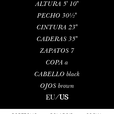
ALTURA
5' 10''
PECHO
30½''
CINTURA
23''
CADERAS
35''
ZAPATOS
7
COPA
a
CABELLO
black
OJOS
brown
EU
/
US