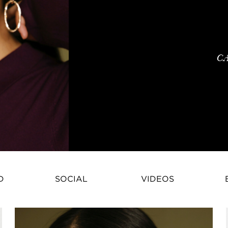
C
Born and raised in Taiwan, Alex
D
SOCIAL
VIDEOS