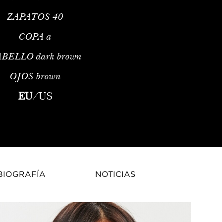
ZAPATOS
40
COPA
a
ABELLO
dark brown
OJOS
brown
a Wu has emerged as a prominent figure in the world of fashion. 
EU
/
US
BIOGRAFÍA
NOTICIAS