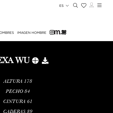
ES
OMBRES
IMAGEN HOMBRE
EXA WU
ALTURA
178
PECHO
84
CINTURA
61
CADERAS
89