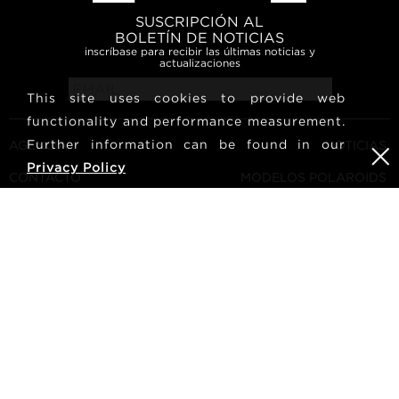
SUSCRIPCIÓN AL
BOLETÍN DE NOTICIAS
inscríbase para recibir las últimas noticias y
actualizaciones
This site uses cookies to provide web
functionality and performance measurement.
Further information can be found in our
AGENCIA
NOTICIAS
Privacy Policy
CONTACTO
MODELOS POLAROIDS
TÉRMINOS Y CONDICIONES
CULTURA
CONVIÉRTETE EN UN
SÍGUENOS
MODELO
CARRERA
BUSCAR
METRO Models | Haldenstrasse 46, 8045 Zurich, Switzerland
| +41765233876
mediaslide model agency software