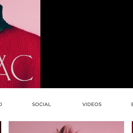
Iwan Zalewski is a fashion mode
D
SOCIAL
VIDEOS