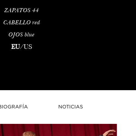
ZAPATOS
44
CABELLO
red
OJOS
blue
l based in Poland, but originally from Kazakhstan. He was scout
EU
/
US
BIOGRAFÍA
NOTICIAS