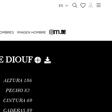
ES
OMBRES
IMAGEN HOMBRE
E DIOUF
ALTURA
186
PECHO
82
CINTURA
69
CADERAS
89