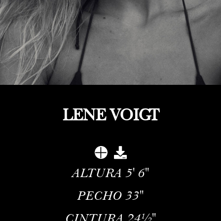
LENE VOIGT
ALTURA
5' 6''
PECHO
33''
CINTURA
24½''