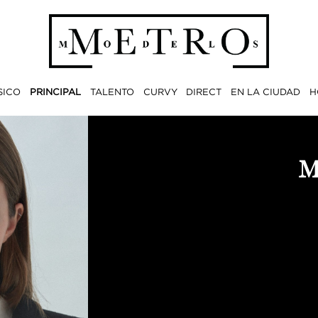
SICO
PRINCIPAL
TALENTO
CURVY
DIRECT
EN LA CIUDAD
H
M