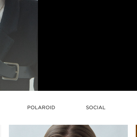
Masha Tikhomirova – Internation
POLAROID
SOCIAL