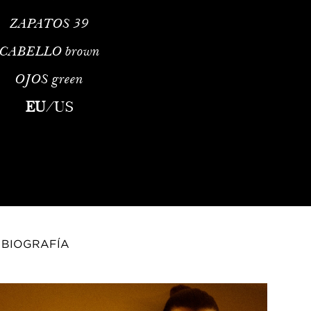
ZAPATOS
39
CABELLO
brown
OJOS
green
al Fashion ModelA Portrait of Modern EleganceMasha Tikhomirova 
EU
/
US
BIOGRAFÍA