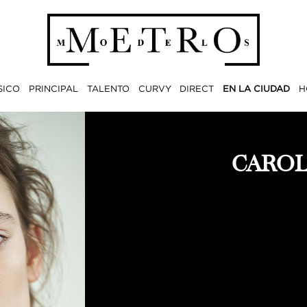
SICO
PRINCIPAL
TALENTO
CURVY
DIRECT
EN LA CIUDAD
H
CAROL