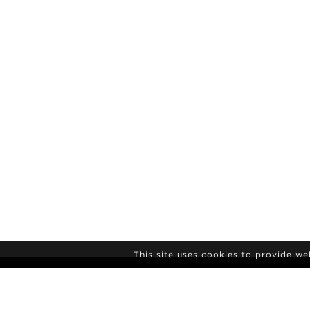
This site uses cookies to provide w
SUSCRIPCIÓN A
BOLETÍN DE NO