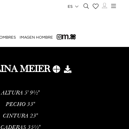
ES
OMBRES
IMAGEN HOMBRE
INA MEIER
ALTURA
5' 9½''
PECHO
33''
CINTURA
23''
CADERAS
35½''