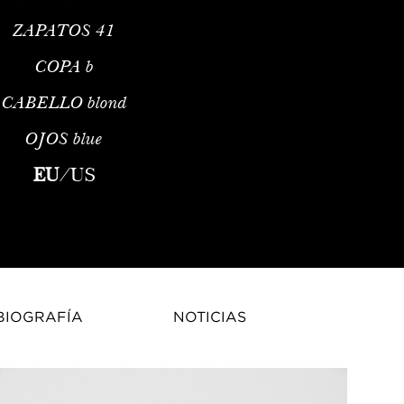
ZAPATOS
41
COPA
b
CABELLO
blond
OJOS
blue
ion Model and ActressAmandine Pigassou is a French fashion mode
EU
/
US
BIOGRAFÍA
NOTICIAS