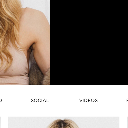
Amandine Pigassou – French Fash
D
SOCIAL
VIDEOS