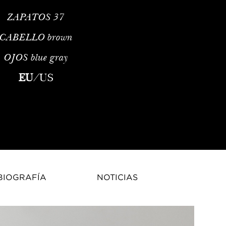
ZAPATOS
37
CABELLO
brown
OJOS
blue gray
shion model. Since the age of 13, her dream was to pursue a care
EU
/
US
BIOGRAFÍA
NOTICIAS