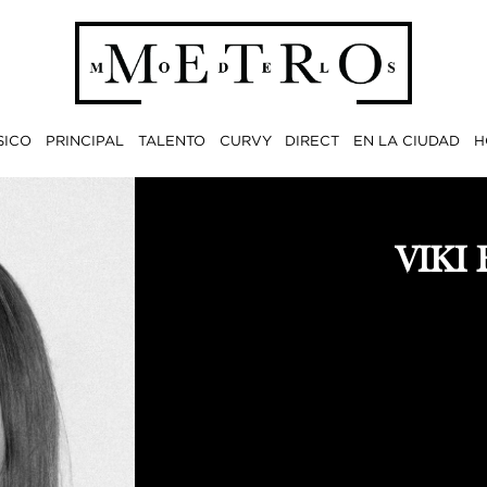
SICO
PRINCIPAL
TALENTO
CURVY
DIRECT
EN LA CIUDAD
H
VIKI