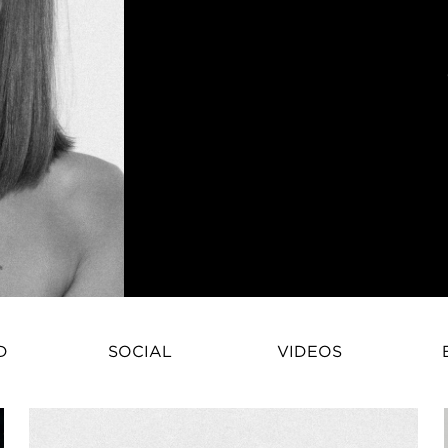
Viki Frajkova is a Slovakian fa
D
SOCIAL
VIDEOS