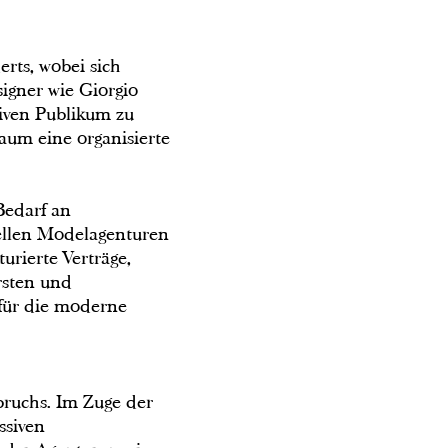
rts, wobei sich
signer wie Giorgio
iven Publikum zu
aum eine organisierte
Bedarf an
iellen Modelagenturen
rierte Verträge,
rsten und
für die moderne
ruchs. Im Zuge der
ssiven