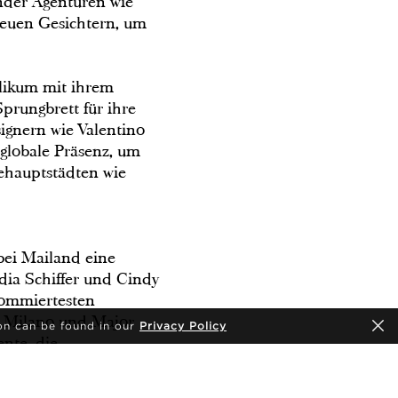
nder Agenturen wie
euen Gesichtern, um
blikum mit ihrem
Sprungbrett für ihre
ignern wie Valentino
 globale Präsenz, um
ehauptstädten wie
bei Mailand eine
dia Schiffer und Cindy
nommiertesten
e Milano und Major
on can be found in our
Privacy Policy
nte, die