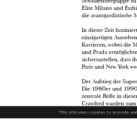
Schaufensterpuppe zu 
Elite Milano und Fas
die avantgardistische 
In dieser Zeit faszin
einzigartigen Aussehen
Karrieren, wobei die 
und Prada ermöglichten
sicherzustellen, dass
Paris und New York we
Der Aufstieg der Sup
Die 1980er und 1990er
zentrale Rolle in die
Crawford wurden zum 
Modehäuser Mailands 
This site uses cookies to provide w
Model Management stan
internationale Modek