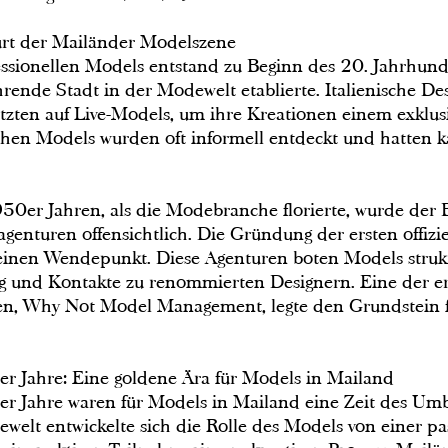
urt der Mailänder Modelszene
ssionellen Models entstand zu Beginn des 20. Jahrhunde
hrende Stadt in der Modewelt etablierte. Italienische De
tzten auf Live-Models, um ihre Kreationen einem exklus
rühen Models wurden oft informell entdeckt und hatten k
0er Jahren, als die Modebranche florierte, wurde der 
genturen offensichtlich. Die Gründung der ersten offiz
einen Wendepunkt. Diese Agenturen boten Models struktu
ng und Kontakte zu renommierten Designern. Eine der e
en, Why Not Model Management, legte den Grundstein 
 Jahre: Eine goldene Ära für Models in Mailand
 Jahre waren für Models in Mailand eine Zeit des Umb
welt entwickelte sich die Rolle des Models von einer pa