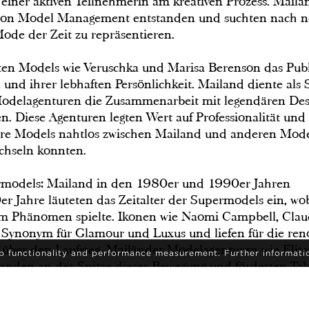
einer aktiven Teilnehmerin am kreativen Prozess. Mailä
hion Model Management entstanden und suchten nach n
Mode der Zeit zu repräsentieren.
ierten Models wie Veruschka und Marisa Berenson das Pu
 und ihrer lebhaften Persönlichkeit. Mailand diente als 
Modelagenturen die Zusammenarbeit mit legendären Des
. Diese Agenturen legten Wert auf Professionalität und
 ihre Models nahtlos zwischen Mailand und anderen Mod
chseln konnten.
ermodels: Mailand in den 1980er und 1990er Jahren
 Jahre läuteten das Zeitalter der Supermodels ein, wo
sem Phänomen spielte. Ikonen wie Naomi Campbell, Clau
Synonym für Glamour und Luxus und liefen für die re
über den Laufsteg. Mailänder Modelagenturen wie Elit
eb functionality and performance measurement. Further informati
den an der Spitze dieser Bewegung und förderten Tale
ampagnen und Editorials dominierten.