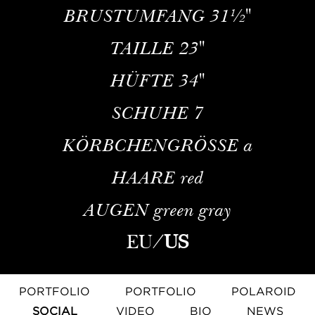
BRUSTUMFANG
31½''
TAILLE
23''
HÜFTE
34''
SCHUHE
7
KÖRBCHENGRÖSSE
a
HAARE
red
AUGEN
green gray
EU
/
US
PORTFOLIO
PORTFOLIO
POLAROID
SOCIAL
VIDEO
BIO
NEWS